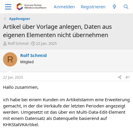
Anmelden
Registrieren
AppDesigner
Artikel über Vorlage anlegen, Daten aus
eigenen Elementen nicht übernehmen
E
E
Rolf Schmid
22 Jan. 2025
r
r
s
s
Rolf Schmid
R
t
t
Mitglied
e
e
l
l
l
l
22 Jan. 2025
#1
e
t
r
a
Hallo zusammen,
m
ich habe bei einem Kunden im Artikelstamm eine Erweiterung
gemacht, in der die Verkäufe der letzten Perioden angezeigt
werden. Umgesetzt ist das über ein Multi-Data-Edit-Element
mit einem Datensatz als Datenquelle basierend auf
KHKStatVKArtikel.