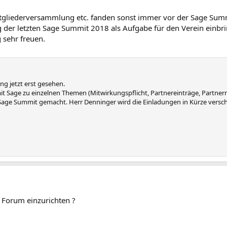
Mitgliederversammlung etc. fanden sonst immer vor der Sage Summ
g der letzten Sage Summit 2018 als Aufgabe für den Verein einbr
 sehr freuen.
ung jetzt erst gesehen.
h mit Sage zu einzelnen Themen (Mitwirkungspflicht, Partnereinträge, Part
 Sage Summit gemacht. Herr Denninger wird die Einladungen in Kürze verschi
m Forum einzurichten ?