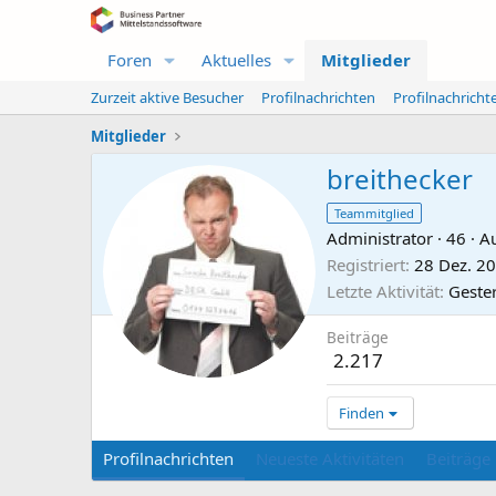
Foren
Aktuelles
Mitglieder
Zurzeit aktive Besucher
Profilnachrichten
Profilnachrich
Mitglieder
breithecker
Teammitglied
Administrator
·
46
·
A
Registriert
28 Dez. 2
Letzte Aktivität
Geste
Beiträge
2.217
Finden
Profilnachrichten
Neueste Aktivitäten
Beiträge