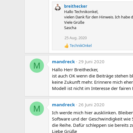
breithecker
Hallo Technikonkel,
vielen Dank für den Hinweis. Ich habe d
Viele Grüße
Sascha
25 Aug. 2020
TechnikOnkel
R
e
a
mandreck
29 Juni 2020
k
M
t
Hallo Herr Breithecker,
i
ist auch OK wenn die Beiträge stehen bl
o
n
keine Zukunft mehr. Erinnere mich eher
e
Modell ist nicht im Interesse der fairen
n
:
mandreck
26 Juni 2020
M
Ich werde mich hier ausklinken. Bleibe
Software und der Geschwindigkeit wie 
die Reihe. Dafür schleppen sie bereits z
Liebe Grüße