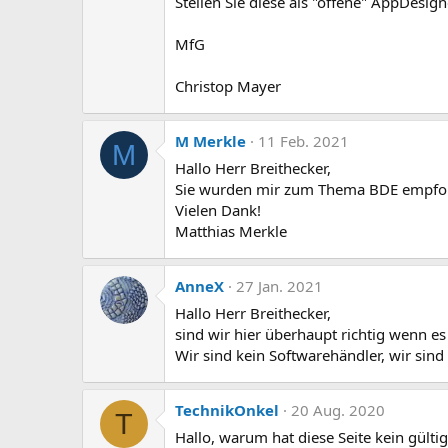
Stellen Sie diese als "offene" AppDesig
MfG
Christop Mayer
M Merkle
11 Feb. 2021
M
Hallo Herr Breithecker,
Sie wurden mir zum Thema BDE empfohl
Vielen Dank!
Matthias Merkle
AnneX
27 Jan. 2021
Hallo Herr Breithecker,
sind wir hier überhaupt richtig wenn e
Wir sind kein Softwarehändler, wir si
TechnikOnkel
20 Aug. 2020
T
Hallo, warum hat diese Seite kein gültige