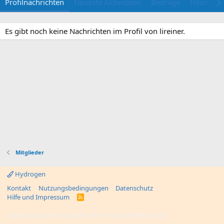
Profilnachrichten
Neueste Aktivitäten
Beiträge
Informat
Es gibt noch keine Nachrichten im Profil von lireiner.
Mitglieder
Hydrogen
Kontakt
Nutzungsbedingungen
Datenschutz
Hilfe und Impressum
R
S
S
®
Community platform by XenForo
© 2010-2025 XenForo Ltd.