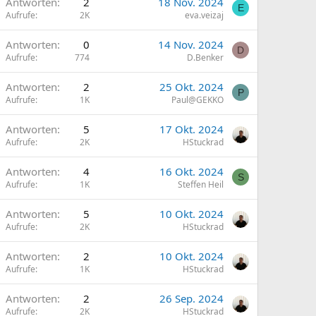
Antworten
2
18 Nov. 2024
E
Aufrufe
2K
eva.veizaj
Antworten
0
14 Nov. 2024
D
Aufrufe
774
D.Benker
Antworten
2
25 Okt. 2024
P
Aufrufe
1K
Paul@GEKKO
Antworten
5
17 Okt. 2024
Aufrufe
2K
HStuckrad
Antworten
4
16 Okt. 2024
S
Aufrufe
1K
Steffen Heil
Antworten
5
10 Okt. 2024
Aufrufe
2K
HStuckrad
Antworten
2
10 Okt. 2024
Aufrufe
1K
HStuckrad
Antworten
2
26 Sep. 2024
Aufrufe
2K
HStuckrad