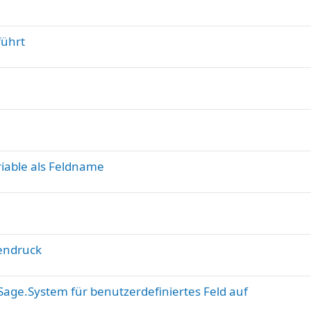
führt
riable als Feldname
tendruck
age.System für benutzerdefiniertes Feld auf