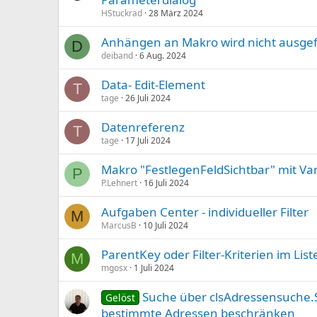
HStuckrad
28 März 2024
Anhängen an Makro wird nicht ausge
D
deiband
6 Aug. 2024
Data- Edit-Element
T
tage
26 Juli 2024
Datenreferenz
T
tage
17 Juli 2024
Makro "FestlegenFeldSichtbar" mit Va
P
P.Lehnert
16 Juli 2024
Aufgaben Center - individueller Filter
M
MarcusB
10 Juli 2024
ParentKey oder Filter-Kriterien im Lis
M
mgosx
1 Juli 2024
Suche über clsAdressensuche.S
Gelöst
bestimmte Adressen beschränken