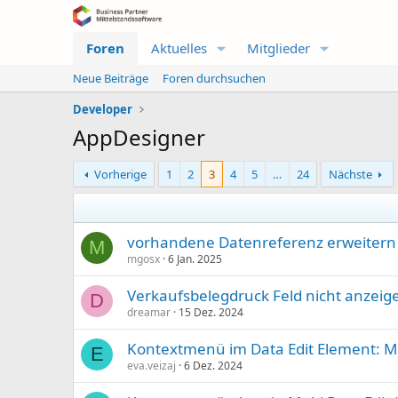
Foren
Aktuelles
Mitglieder
Neue Beiträge
Foren durchsuchen
Developer
AppDesigner
Vorherige
1
2
3
4
5
…
24
Nächste
vorhandene Datenreferenz erweitern
M
mgosx
6 Jan. 2025
Verkaufsbelegdruck Feld nicht anzei
D
dreamar
15 Dez. 2024
Kontextmenü im Data Edit Element: Meh
E
eva.veizaj
6 Dez. 2024