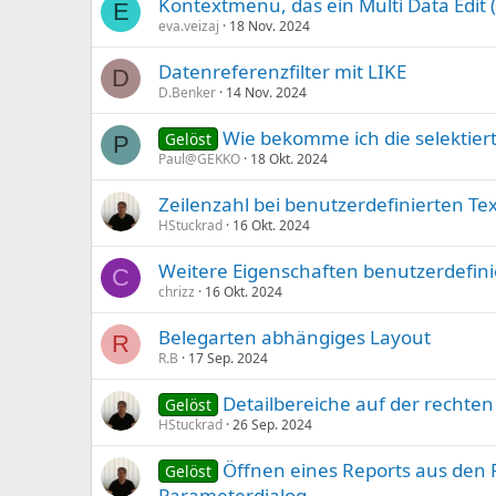
Kontextmenü, das ein Multi Data Edit
E
eva.veizaj
18 Nov. 2024
Datenreferenzfilter mit LIKE
D
D.Benker
14 Nov. 2024
Wie bekomme ich die selektie
Gelöst
P
Paul@GEKKO
18 Okt. 2024
Zeilenzahl bei benutzerdefinierten Te
HStuckrad
16 Okt. 2024
Weitere Eigenschaften benutzerdefini
C
chrizz
16 Okt. 2024
Belegarten abhängiges Layout
R
R.B
17 Sep. 2024
Detailbereiche auf der rechte
Gelöst
HStuckrad
26 Sep. 2024
Öffnen eines Reports aus den 
Gelöst
Parameterdialog