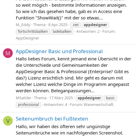
so weit mögich - bestimmte Informationen anzeigen.
So wie ich das gesehen habe, gab es in Access eine
Funktion "ShowWait()" mit der so etwas...
M_Eddy
Thema
8 Apr. 2025
.net
appdesigner
Antworten: 2
Forum:
fortschrittsbalken
ladebalken
AppDesigner
AppDesigner Basic und Professional
M
Hallo liebes Forum, kennt jemand eine Übersicht in der
die Unterschiede und Gemeinsamkeiten der
AppDesigner Basic & Professional (Enterprise? Gibt es
das?) Lizenz ersichtlich sind. Mir geht es darum mit
welcher Lizenz welche Dinge im Programm angepasst
werden können. Beleganpassungen...
MSattler
Thema
17 März 2025
appdesigner
basic
Antworten: 4
Forum:
Warenwirtschaft
professional
Seitenumbruch bei Fußtexten
V
Hallo, wir haben des öfteren sehr ungünstige
Seitenumbrüche wie im nachfolgenden Screenshot.