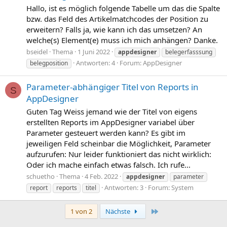
Hallo, ist es möglich folgende Tabelle um das die Spalte
bzw. das Feld des Artikelmatchcodes der Position zu
erweitern? Falls ja, wie kann ich das umsetzen? An
welche(s) Element(e) muss ich mich anhängen? Danke.
bseidel
Thema
1 Juni 2022
appdesigner
belegerfasssung
Antworten: 4
Forum:
AppDesigner
belegposition
Parameter-abhängiger Titel von Reports in
S
AppDesigner
Guten Tag Weiss jemand wie der Titel von eigens
erstellten Reports im AppDesigner variabel über
Parameter gesteuert werden kann? Es gibt im
jeweiligen Feld scheinbar die Möglichkeit, Parameter
aufzurufen: Nur leider funktioniert das nicht wirklich:
Oder ich mache einfach etwas falsch. Ich rufe...
schuetho
Thema
4 Feb. 2022
appdesigner
parameter
Antworten: 3
Forum:
System
report
reports
titel
Letzte
1 von 2
Nächste