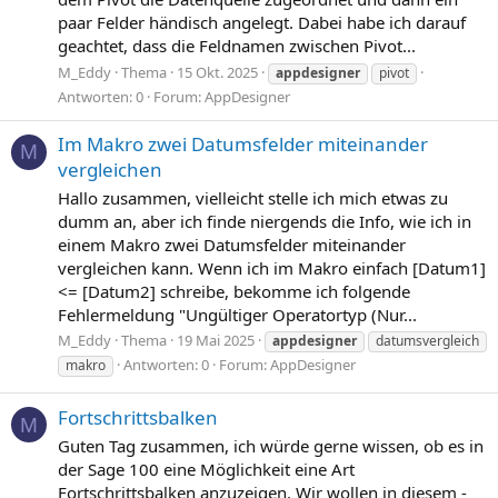
paar Felder händisch angelegt. Dabei habe ich darauf
geachtet, dass die Feldnamen zwischen Pivot...
M_Eddy
Thema
15 Okt. 2025
appdesigner
pivot
Antworten: 0
Forum:
AppDesigner
Im Makro zwei Datumsfelder miteinander
M
vergleichen
Hallo zusammen, vielleicht stelle ich mich etwas zu
dumm an, aber ich finde niergends die Info, wie ich in
einem Makro zwei Datumsfelder miteinander
vergleichen kann. Wenn ich im Makro einfach [Datum1]
<= [Datum2] schreibe, bekomme ich folgende
Fehlermeldung "Ungültiger Operatortyp (Nur...
M_Eddy
Thema
19 Mai 2025
appdesigner
datumsvergleich
Antworten: 0
Forum:
AppDesigner
makro
Fortschrittsbalken
M
Guten Tag zusammen, ich würde gerne wissen, ob es in
der Sage 100 eine Möglichkeit eine Art
Fortschrittsbalken anzuzeigen. Wir wollen in diesem -