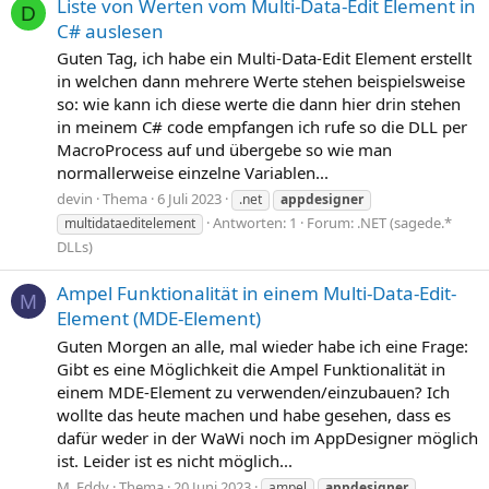
Liste von Werten vom Multi-Data-Edit Element in
D
C# auslesen
Guten Tag, ich habe ein Multi-Data-Edit Element erstellt
in welchen dann mehrere Werte stehen beispielsweise
so: wie kann ich diese werte die dann hier drin stehen
in meinem C# code empfangen ich rufe so die DLL per
MacroProcess auf und übergebe so wie man
normallerweise einzelne Variablen...
devin
Thema
6 Juli 2023
.net
appdesigner
Antworten: 1
Forum:
.NET (sagede.*
multidataeditelement
DLLs)
Ampel Funktionalität in einem Multi-Data-Edit-
M
Element (MDE-Element)
Guten Morgen an alle, mal wieder habe ich eine Frage:
Gibt es eine Möglichkeit die Ampel Funktionalität in
einem MDE-Element zu verwenden/einzubauen? Ich
wollte das heute machen und habe gesehen, dass es
dafür weder in der WaWi noch im AppDesigner möglich
ist. Leider ist es nicht möglich...
M_Eddy
Thema
20 Juni 2023
ampel
appdesigner