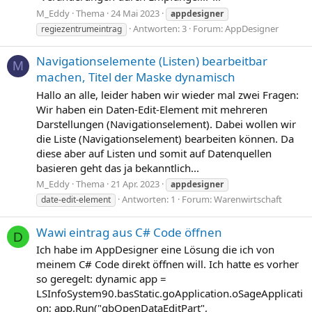
M_Eddy
Thema
24 Mai 2023
appdesigner
Antworten: 3
Forum:
AppDesigner
regiezentrumeintrag
Navigationselemente (Listen) bearbeitbar
M
machen, Titel der Maske dynamisch
Hallo an alle, leider haben wir wieder mal zwei Fragen:
Wir haben ein Daten-Edit-Element mit mehreren
Darstellungen (Navigationselement). Dabei wollen wir
die Liste (Navigationselement) bearbeiten können. Da
diese aber auf Listen und somit auf Datenquellen
basieren geht das ja bekanntlich...
M_Eddy
Thema
21 Apr. 2023
appdesigner
Antworten: 1
Forum:
Warenwirtschaft
date-edit-element
Wawi eintrag aus C# Code öffnen
D
Ich habe im AppDesigner eine Lösung die ich von
meinem C# Code direkt öffnen will. Ich hatte es vorher
so geregelt: dynamic app =
LSInfoSystem90.basStatic.goApplication.oSageApplicati
on; app.Run("gbOpenDataEditPart",