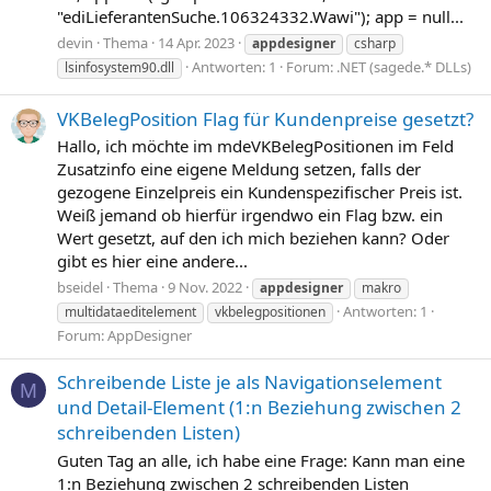
"ediLieferantenSuche.106324332.Wawi"); app = null...
devin
Thema
14 Apr. 2023
appdesigner
csharp
Antworten: 1
Forum:
.NET (sagede.* DLLs)
lsinfosystem90.dll
VKBelegPosition Flag für Kundenpreise gesetzt?
Hallo, ich möchte im mdeVKBelegPositionen im Feld
Zusatzinfo eine eigene Meldung setzen, falls der
gezogene Einzelpreis ein Kundenspezifischer Preis ist.
Weiß jemand ob hierfür irgendwo ein Flag bzw. ein
Wert gesetzt, auf den ich mich beziehen kann? Oder
gibt es hier eine andere...
bseidel
Thema
9 Nov. 2022
appdesigner
makro
Antworten: 1
multidataeditelement
vkbelegpositionen
Forum:
AppDesigner
Schreibende Liste je als Navigationselement
M
und Detail-Element (1:n Beziehung zwischen 2
schreibenden Listen)
Guten Tag an alle, ich habe eine Frage: Kann man eine
1:n Beziehung zwischen 2 schreibenden Listen